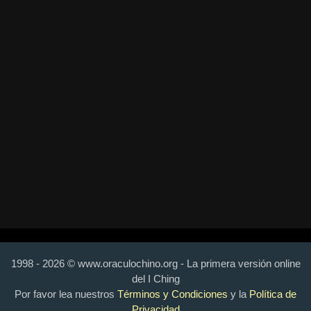
1998 - 2026 © www.oraculochino.org - La primera versión online
del I Ching
Por favor lea nuestros
Términos y Condiciones
y la
Política de
Privacidad