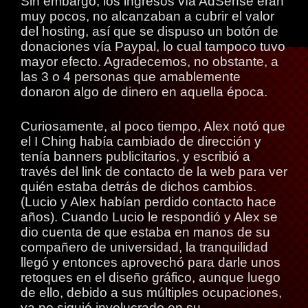
Sin embargo, los ingresos vía AdSense eran
muy pocos, no alcanzaban a cubrir el valor
del hosting, así que se dispuso un botón de
donaciones vía Paypal, lo cual tampoco tuvo
mayor efecto. Agradecemos, no obstante, a
las 3 o 4 personas que amablemente
donaron algo de dinero en aquella época.
Curiosamente, al poco tiempo, Alex notó que
el I Ching había cambiado de dirección y
tenía banners publicitarios, y escribió a
través del link de contacto de la web para ver
quién estaba detrás de dichos cambios.
(Lucio y Alex habían perdido contacto hace
años). Cuando Lucio le respondió y Alex se
dio cuenta de que estaba en manos de su
compañero de universidad, la tranquilidad
llegó y entonces aprovechó para darle unos
retoques en el diseño gráfico, aunque luego
de ello, debido a sus múltiples ocupaciones,
ya no siguió involucrado en su