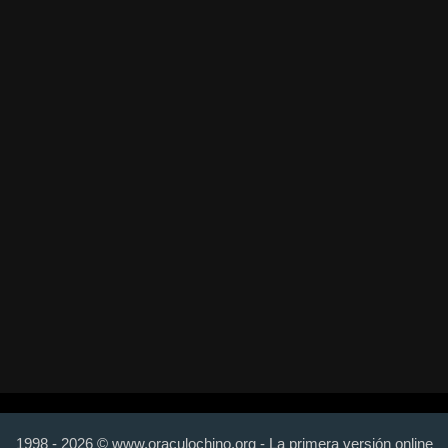
1998 - 2026 © www.oraculochino.org - La primera versión online