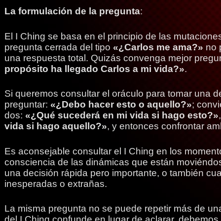
La formulación de la pregunta
:
El I Ching se basa en el principio de las mutacione
pregunta cerrada del tipo
«¿Carlos me ama?»
no 
una respuesta total. Quizás convenga mejor pregu
propósito ha llegado Carlos a mi vida?»
.
Si queremos consultar el oráculo para tomar una de
preguntar:
«¿Debo hacer esto o aquello?»
; convi
dos:
«¿Qué sucederá en mi vida si hago esto?»
vida si hago aquello?»
, y entonces confrontar a
Es aconsejable consultar el I Ching en los momen
consciencia de las dinámicas que están moviéndos
una decisión rápida pero importante, o también cu
inesperadas o extrañas.
La misma pregunta no se puede repetir más de una
del I Ching confunde en lugar de aclarar, debemos 