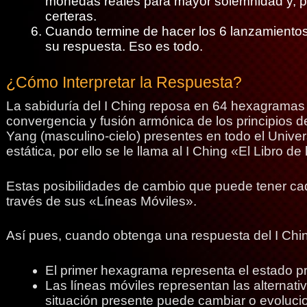
monedas reales para mayor solemnidad y, p
certeras.
Cuando termine de hacer los 6 lanzamient
su respuesta. Eso es todo.
¿Cómo Interpretar la Respuesta?
La sabiduría del I Ching reposa en 64 hexagramas 
convergencia y fusión armónica de los principios de
Yang (masculino-cielo) presentes en todo el Univ
estática, por ello se le llama al I Ching «El Libro 
Estas posibilidades de cambio que puede tener c
través de sus «Líneas Móviles».
Así pues, cuando obtenga una respuesta del I Chi
El primer hexagrama representa el estado pr
Las líneas móviles representan las alternati
situación presente puede cambiar o evolucio