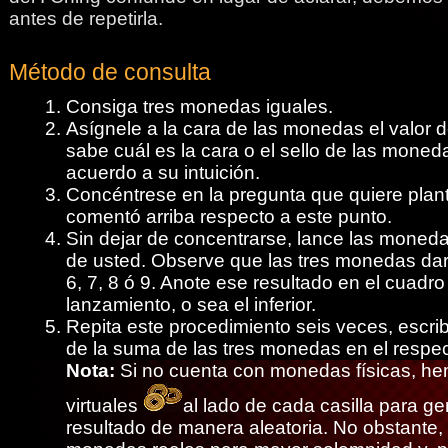
antes de repetirla.
Método de consulta
Consiga tres monedas iguales.
Asígnele a la cara de las monedas el valor 
sabe cuál es la cara o el sello de las moned
acuerdo a su intuición.
Concéntrese en la pregunta que quiere plan
comentó arriba respecto a este punto.
Sin dejar de concentrarse, lance las moned
de usted. Observe que las tres monedas da
6, 7, 8 ó 9. Anote ese resultado en el cuadr
lanzamiento, o sea el inferior.
Repita este procedimiento seis veces, escri
de la suma de las tres monedas en el respec
Nota:
Si no cuenta con monedas físicas, h
virtuales
al lado de cada casilla para g
resultado de manera aleatoria. No obstante,