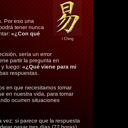
s. Por eso una
podrá tener nunca
ntar:
«¿Con qué
I Ching
cisión, sería un error
ene partir la pregunta en
, y luego:
«¿Qué viene para mi
mbas respuestas.
tos en que necesitamos tomar
e en nuestra vida, para tomar
ando ocurren situaciones
 vez: si parece que la respuesta
dejar pasar tres días (72 horas)