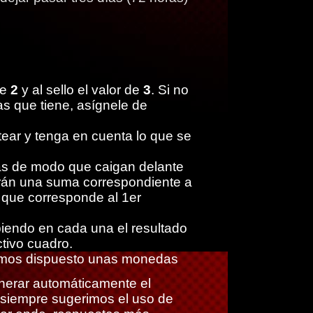
de
2
y al sello el valor de
3
. Si no
as que tiene, asígnele de
tear
y tenga en cuenta lo que se
as de modo que caigan delante
rán una suma correspondiente a
o que corresponde al 1er
biendo en cada una el resultado
tivo cuadro.
emos dispuesto unas monedas
enerar automáticamente el
 siempre sugerimos el uso de