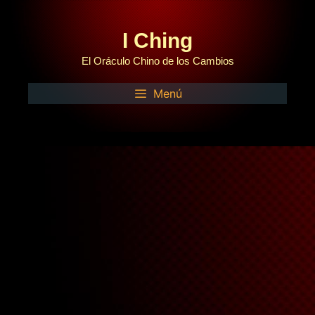
Saltar
al
I Ching
contenido
El Oráculo Chino de los Cambios
Menú